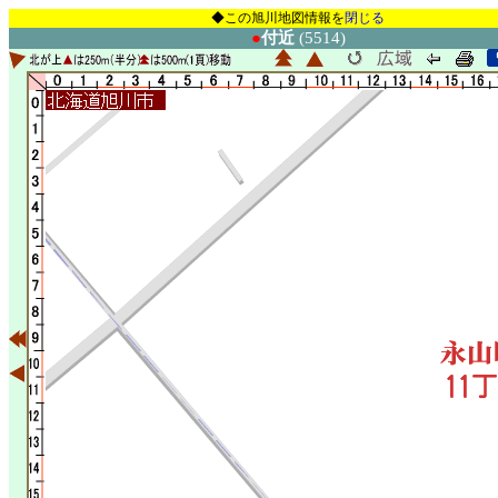
◆この旭川地図情報を
閉じる
●
付近
(5514)