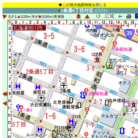
◆この旭川地図情報を
閉じる
●
1条通6丁目付近
(2531)