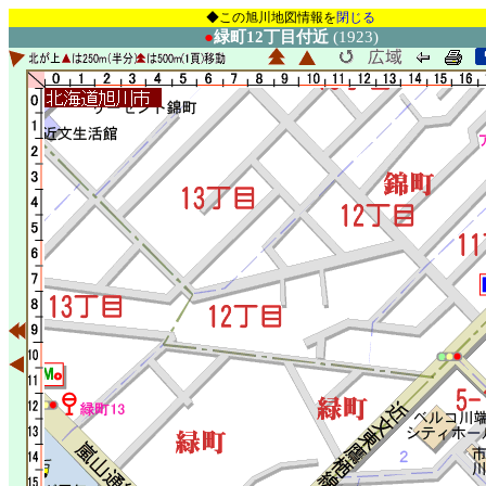
◆この旭川地図情報を
閉じる
●
緑町12丁目付近
(1923)