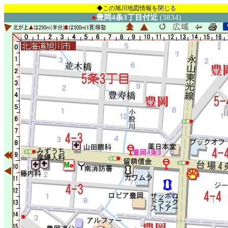
◆この旭川地図情報を
閉じる
●
豊岡4条3丁目付近
(3834)