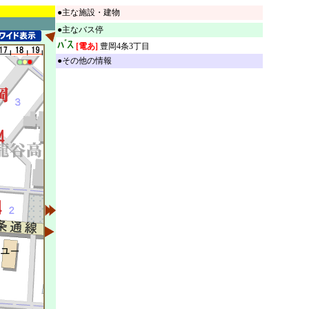
●主な施設・建物
●主なバス停
[電あ]
豊岡4条3丁目
●その他の情報