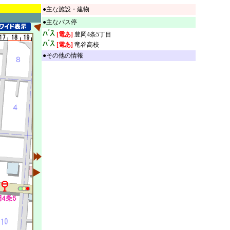
●主な施設・建物
●主なバス停
[電あ]
豊岡4条5丁目
[電あ]
竜谷高校
●その他の情報