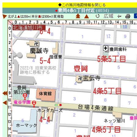
◆この旭川地図情報を
閉じる
●
豊岡4条5丁目付近
(4034)