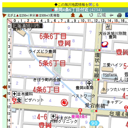
◆この旭川地図情報を
閉じる
●
豊岡4条6丁目付近
(4234)