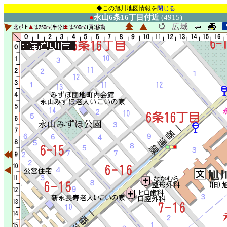
◆この旭川地図情報を
閉じる
●
永山6条16丁目付近
(4915)