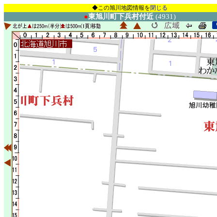
◆この旭川地図情報を
閉じる
●
東旭川町下兵村付近
(4931)