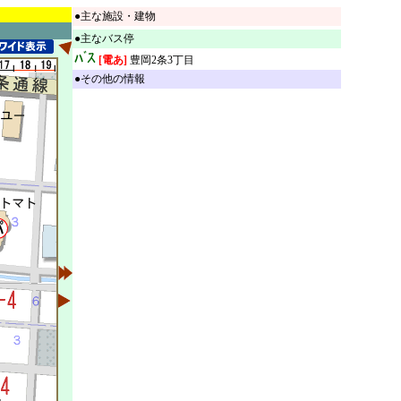
●主な施設・建物
●主なバス停
[電あ]
豊岡2条3丁目
●その他の情報