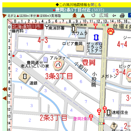
◆この旭川地図情報を
閉じる
●
豊岡2条3丁目付近
(3835)